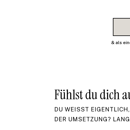
& als ei
Fühlst du dich a
DU WEISST EIGENTLICH, 
ER UMSETZUNG? LANGFR