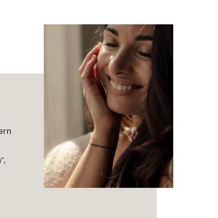
ern
“,