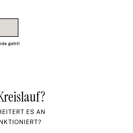
nde geht!
Kreislauf?
ITERT ES AN D
KTIONIERT?