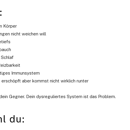
:
m Körper
ngen nicht weichen will
tiefs
bauch
 Schlaf
izbarkeit
äutiges Immunsystem
, erschöpft aber kommst nicht wirklich runter
ht dein Gegner. Dein dysreguliertes System ist das Problem.
l du: