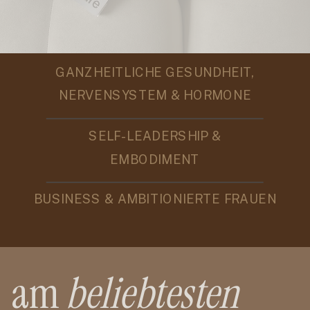
GANZHEITLICHE GESUNDHEIT,
NERVENSYSTEM & HORMONE
SELF-LEADERSHIP &
EMBODIMENT
BUSINESS & AMBITIONIERTE FRAUEN
am
beliebtesten