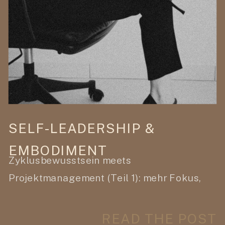
SELF-LEADERSHIP &
EMBODIMENT
Zyklusbewusstsein meets
Projektmanagement (Teil 1): mehr Fokus,
weniger Stress, bessere Ergebnisse
READ THE POST