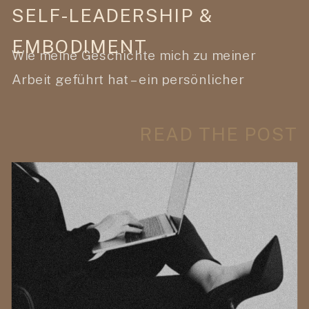
SELF-LEADERSHIP &
EMBODIMENT
Wie meine Geschichte mich zu meiner
Arbeit geführt hat – ein persönlicher
Einblick in meine Reise zu Holistic Health,
Embodiment & Self-Leadership
READ THE POST