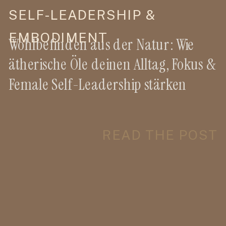
SELF-LEADERSHIP &
EMBODIMENT
Wohlbefinden aus der Natur: Wie
ätherische Öle deinen Alltag, Fokus &
Female Self-Leadership stärken
READ THE POST