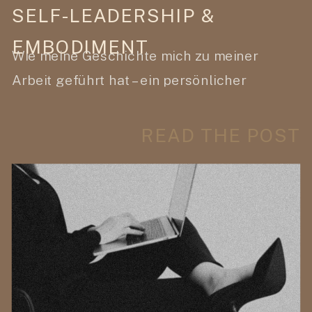
SELF-LEADERSHIP &
EMBODIMENT
Wie meine Geschichte mich zu meiner
Arbeit geführt hat – ein persönlicher
Einblick in meine Reise zu Holistic Health,
Embodiment & Self-Leadership
READ THE POST