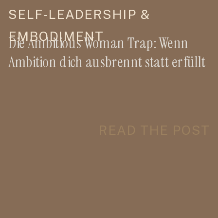
SELF-LEADERSHIP &
EMBODIMENT
Die Ambitious Woman Trap: Wenn
Ambition dich ausbrennt statt erfüllt
READ THE POST