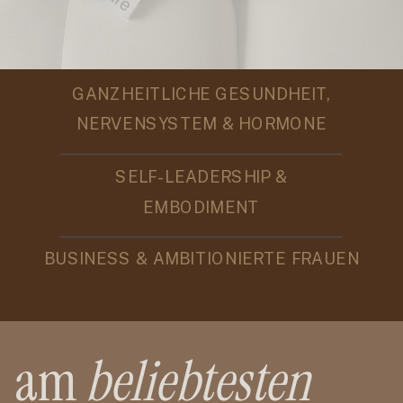
GANZHEITLICHE GESUNDHEIT,
NERVENSYSTEM & HORMONE
SELF-LEADERSHIP &
EMBODIMENT
BUSINESS & AMBITIONIERTE FRAUEN
am
beliebtesten