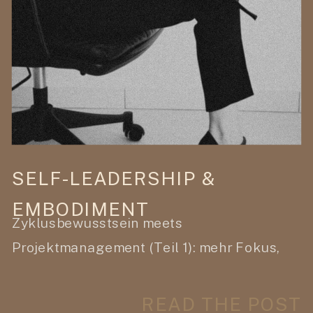
SELF-LEADERSHIP &
EMBODIMENT
Zyklusbewusstsein meets
Projektmanagement (Teil 1): mehr Fokus,
weniger Stress, bessere Ergebnisse
READ THE POST