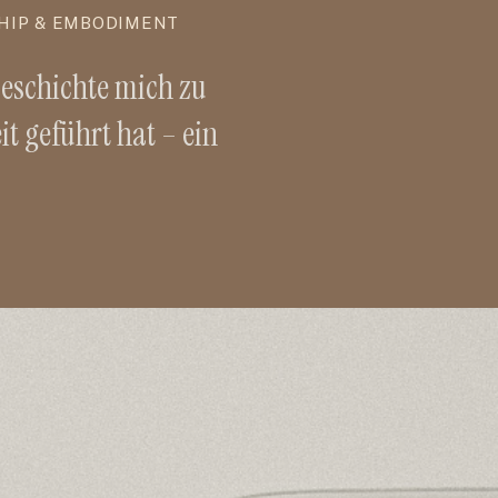
HIP & EMBODIMENT
eschichte mich zu
t geführt hat – ein
r Einblick in meine Reise
 Health, Embodiment &
ship