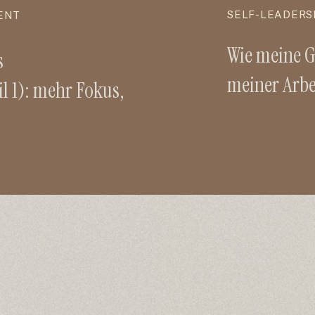
SELF-LEADERS
ENT
Wie meine G
s
meiner Arbei
 1): mehr Fokus,
persönliche
Ergebnisse
zu Holistic
Self-Leader