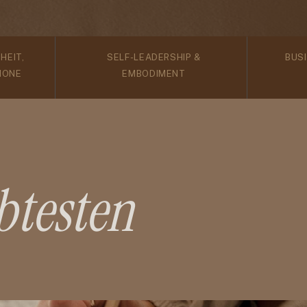
HEIT,
SELF-LEADERSHIP &
BUS
MONE
EMBODIMENT
btesten