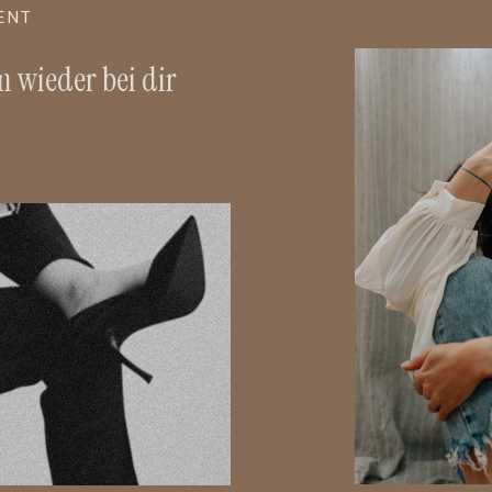
ENT
m wieder bei dir
RE
E POST