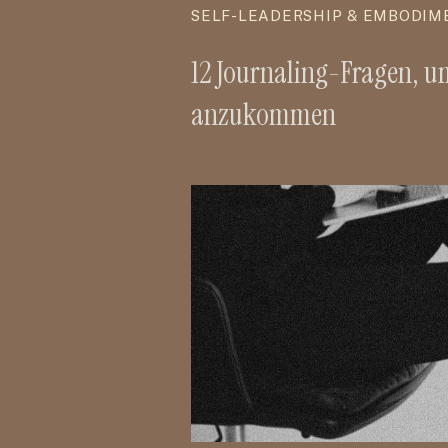
SELF-LEADERSHIP & EMBODIM
12 Journaling-Fragen, u
anzukommen
READ TH